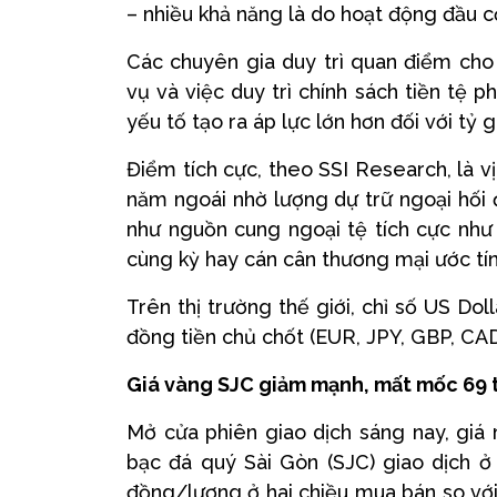
– nhiều khả năng là do hoạt động đầu c
Các chuyên gia duy trì quan điểm ch
vụ và việc duy trì chính sách tiền tệ p
yếu tố tạo ra áp lực lớn hơn đối với tỷ g
Điểm tích cực, theo SSI Research, là 
năm ngoái nhờ lượng dự trữ ngoại hối
như nguồn cung ngoại tệ tích cực như 
cùng kỳ hay cán cân thương mại ước tín
Trên thị trường thế giới, chỉ số US Do
đồng tiền chủ chốt (EUR, JPY, GBP, CA
Giá vàng SJC giảm mạnh, mất mốc 69 
Mở cửa phiên giao dịch sáng nay, gi
bạc đá quý Sài Gòn (SJC) giao dịch ở
đồng/lượng ở hai chiều mua bán so với 