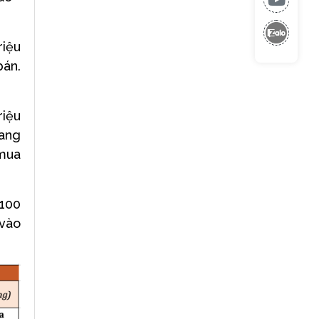
riệu
bán.
riệu
đang
 mua
 100
 vào