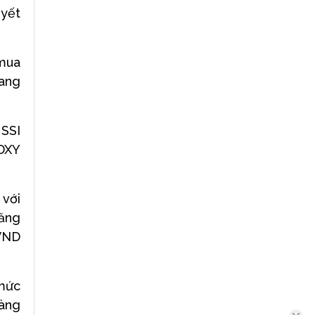
 yết
mua
đang
 SSI
 DXY
 với
tăng
 VND
 mức
hàng