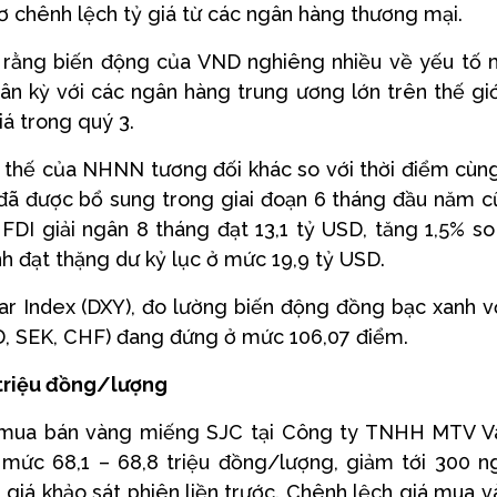
ơ chênh lệch tỷ giá từ các ngân hàng thương mại.
o rằng biến động của VND nghiêng nhiều về yếu tố
hân kỳ với các ngân hàng trung ương lớn trên thế giớ
iá trong quý 3.
vị thế của NHNN tương đối khác so với thời điểm cùn
 đã được bổ sung trong giai đoạn 6 tháng đầu năm 
FDI giải ngân 8 tháng đạt 13,1 tỷ USD, tăng 1,5% so
h đạt thặng dư kỷ lục ở mức 19,9 tỷ USD.
llar Index (DXY), đo lường biến động đồng bạc xanh v
D, SEK, CHF) đang đứng ở mức 106,07 điểm.
triệu đồng/lượng
á mua bán vàng miếng SJC tại Công ty TNHH MTV 
 mức 68,1 – 68,8 triệu đồng/lượng, giảm tới 300 n
giá khảo sát phiên liền trước. Chênh lệch giá mua v