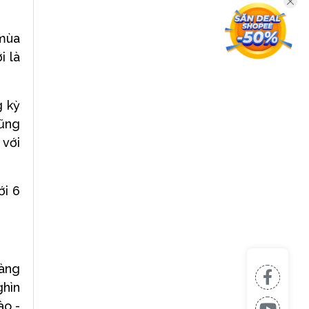
 mùa
i là
g kỳ
cũng
 với
ới 6
Vàng
ghìn
ào -