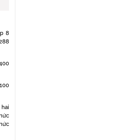
ếp 8
.288
400
 100
 hai
 mức
 mức