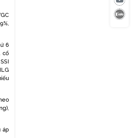
 VGC
09%,
hứ 6
t cổ
 SSI
 NLG
hiếu
Theo
ng),
ù áp