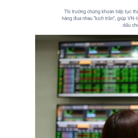
Thị trường chứng khoán tiếp tục th
hàng đua nhau “kịch trần”, giúp VN-
dấu chu