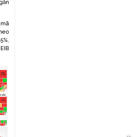
 gần
t mã
Theo
55%,
 EIB