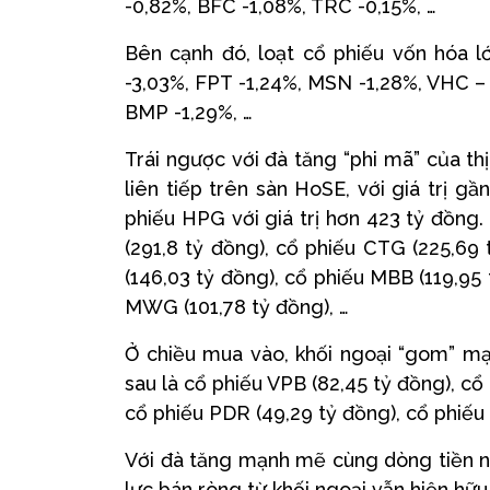
-0,82%, BFC -1,08%, TRC -0,15%, …
Bên cạnh đó, loạt cổ phiếu vốn hóa lớ
-3,03%, FPT -1,24%, MSN -1,28%, VHC –
BMP -1,29%, …
Trái ngược với đà tăng “phi mã” của th
liên tiếp trên sàn HoSE, với giá trị g
phiếu HPG với giá trị hơn 423 tỷ đồng.
(291,8 tỷ đồng), cổ phiếu CTG (225,69
(146,03 tỷ đồng), cổ phiếu MBB (119,95
MWG (101,78 tỷ đồng), …
Ở chiều mua vào, khối ngoại “gom” mạn
sau là cổ phiếu VPB (82,45 tỷ đồng), cổ
cổ phiếu PDR (49,29 tỷ đồng), cổ phiếu
Với đà tăng mạnh mẽ cùng dòng tiền nội
lực bán ròng từ khối ngoại vẫn hiện hữu