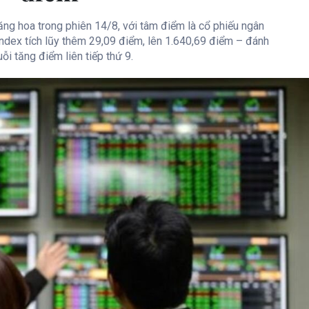
ăng hoa trong phiên 14/8, với tâm điểm là cổ phiếu ngân
Index tích lũy thêm 29,09 điểm, lên 1.640,69 điểm – đánh
ỗi tăng điểm liên tiếp thứ 9.