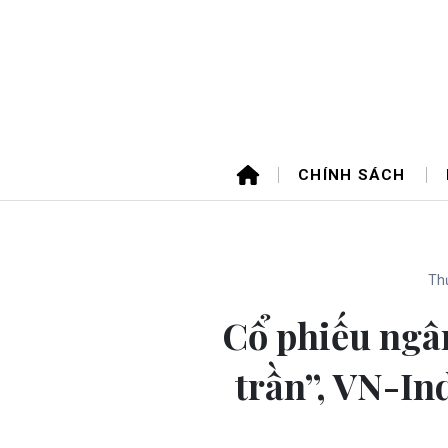
CHÍNH SÁCH
Thứ
Cổ phiếu ngâ
trần”, VN-In