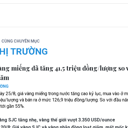
CÙNG CHUYÊN MỤC
HỊ TRƯỜNG
àng miếng đã tăng 41,5 triệu đồng/lượng so 
năm
ƯỜNG
ày 25/8, giá vàng miếng trong nước tăng cao kỷ lục, mua vào ở 
riệu/lượng và bán ra ở mức 126,9 triệu đồng/lượng. So với đầu n
 tới gần 55%.
àng SJC tăng nhẹ, vàng thế giới vượt 3.350 USD/ounce
20/8: Giá vàng SJC và vàng nhẫn đồng loạt giảm, mất mốc k