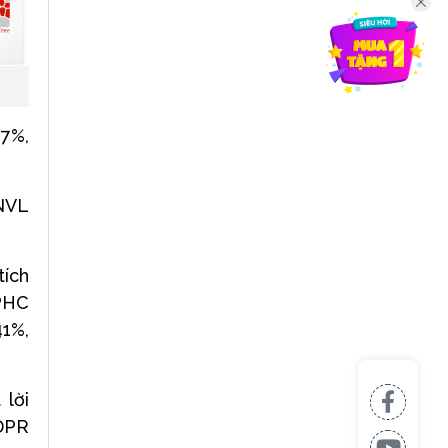
47%,
 NVL
tích
 PHC
41%,
 lời
 DPR