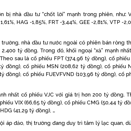
n bị nhà đầu tư “chốt lời” mạnh trong phiên, như:
 1,61%, HAG -1,85%, FRT -3,44%, GEE -2,81%, VTP -2,
ị trường, nhà đầu tư nước ngoài có phiên bán ròng t
ần 2.400 tỷ đồng. Trong đó, khối ngoại “xả” mạnh nhấ
 Theo sau là cổ phiếu FPT (374,96 tỷ đồng), cổ phiếu
 tỷ đồng), cổ phiếu MSN (208,62 tỷ đồng), cổ phiếu
 tỷ đồng), cổ phiếu FUEVFVND (103,96 tỷ đồng), cổ p
h nhất cổ phiếu VJC với giá trị hơn 200 tỷ đồng. 
 phiếu VIX (66,65 tỷ đồng), cổ phiếu CMG (50,44 tỷ đồ
 HDG (41,29 tỷ đồng), …
 áp đảo, thị trường đang duy trì tâm lý lạc quan, d
.