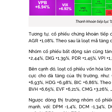
Thanh khoản tiếp tục "b
Tương tự, cổ phiếu chứng khoán tiếp đ
AGR +1,08%. Theo sau là loạt mã tăng dư
Nhóm cổ phiếu bất động sản cũng tăng
+2,44%, DXG +1,39%, PDR +1,45%, VPI +1
Bên cạnh đó, loạt cổ phiếu vốn hóa lớn
cực cho đà tăng của thị trường, như:
+6,93%, HDG +6,98%, BIC +6,86%. Theo 
BVH +6,65%, EVF +6,21%, CMG +3,26%, 
Ngược dòng thị trường nhóm cổ phiếu
mạnh, với: DPM -1,4%, DCM -1,34%, D