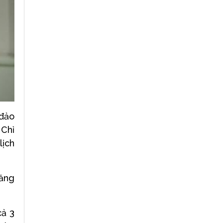
 đảo
 Chỉ
lịch
tăng
cả 3