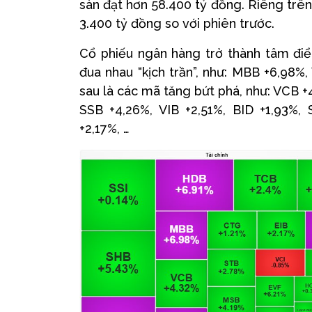
sàn đạt hơn 58.400 tỷ đồng. Riêng trê
3.400 tỷ đồng so với phiên trước.
Cổ phiếu ngân hàng trở thành tâm điể
đua nhau “kịch trần”, như: MBB +6,98%
sau là các mã tăng bứt phá, như: VCB 
SSB +4,26%, VIB +2,51%, BID +1,93%,
+2,17%, …