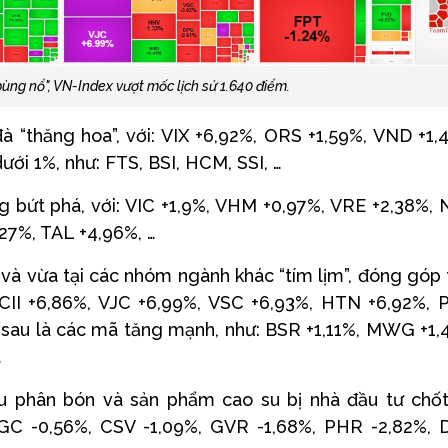
ùng nổ", VN-Index vượt mốc lịch sử 1.640 điểm.
à “thăng hoa”, với: VIX +6,92%, ORS +1,59%, VND +1,
ới 1%, như: FTS, BSI, HCM, SSI, …
 bứt phá, với: VIC +1,9%, VHM +0,97%, VRE +2,38%,
,27%, TAL +4,96%, …
 và vừa tại các nhóm ngành khác “tím lịm”, đóng góp 
 CII +6,86%, VJC +6,99%, VSC +6,93%, HTN +6,92%,
sau là các mã tăng mạnh, như: BSR +1,11%, MWG +1,
…
 phân bón và sản phẩm cao su bị nhà đầu tư chốt
GC -0,56%, CSV -1,09%, GVR -1,68%, PHR -2,82%,