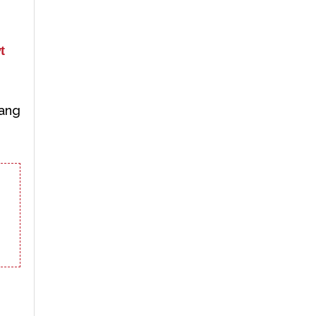
t
ang