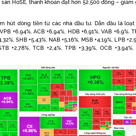
n sàn HoSE, thanh khoản đạt hơn 52.500 đồng – giảm
m hút dòng tiền từ các nhà đầu tư. Dẫn đầu là loạ
, VPB +6,94%, ACB +6,94%, HDB +6,91%, VAB +6,9%. 
+4,32%, SHB +5,43%, NAB +5,16%, MSB +4,19%, LPB +2,
 STB +2,78%, TCB +2,4%, TPB +3,39%, OCB +3,94%,