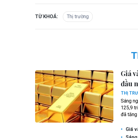
Thị trường
TỪ KHOÁ:
T
Giá v
đầu 
THỊ TR
Sáng ng
125,9 t
đã tăng
Giá v
Sáng 