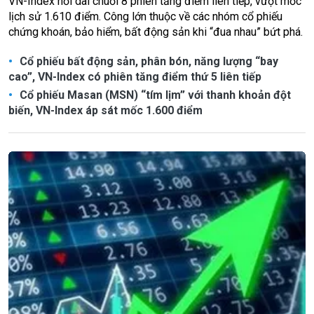
VN-Index nối dài chuỗi 8 phiên tăng điểm liên tiếp, vượt mốc
lịch sử 1.610 điểm. Công lớn thuộc về các nhóm cổ phiếu
chứng khoán, bảo hiểm, bất động sản khi “đua nhau” bứt phá.
Cổ phiếu bất động sản, phân bón, năng lượng “bay
cao”, VN-Index có phiên tăng điểm thứ 5 liên tiếp
Cổ phiếu Masan (MSN) “tím lịm” với thanh khoản đột
biến, VN-Index áp sát mốc 1.600 điểm