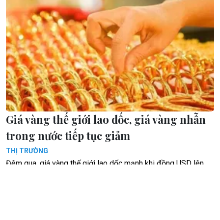
Giá vàng thế giới lao dốc, giá vàng nhẫn
trong nước tiếp tục giảm
THỊ TRƯỜNG
Đêm qua, giá vàng thế giới lao dốc mạnh khi đồng USD lên
giá và dòng tiền chuyển sang các tài sản rủi ro. Sáng nay, giá
vàng nhẫn trong nước tiếp tục xu hướng giảm.
Giá vàng thế giới nhích nhẹ trong sáng 6/8, vàng nhẫn
trong nước điều chỉnh trái chiều