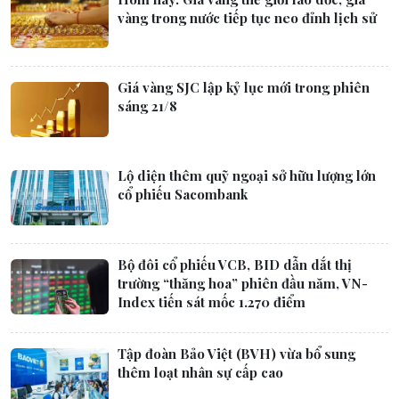
vàng trong nước tiếp tục neo đỉnh lịch sử
Giá vàng SJC lập kỷ lục mới trong phiên
sáng 21/8
Lộ diện thêm quỹ ngoại sở hữu lượng lớn
cổ phiếu Sacombank
Bộ đôi cổ phiếu VCB, BID dẫn dắt thị
trường “thăng hoa” phiên đầu năm, VN-
Index tiến sát mốc 1.270 điểm
Tập đoàn Bảo Việt (BVH) vừa bổ sung
thêm loạt nhân sự cấp cao