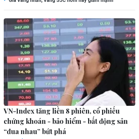
Giá vàng nhẫn, vàng SJC hôm nay giảm mạnh
VN-Index tăng liền 8 phiên, cổ phiếu
chứng khoán - bảo hiểm - bất động sản
“đua nhau” bứt phá