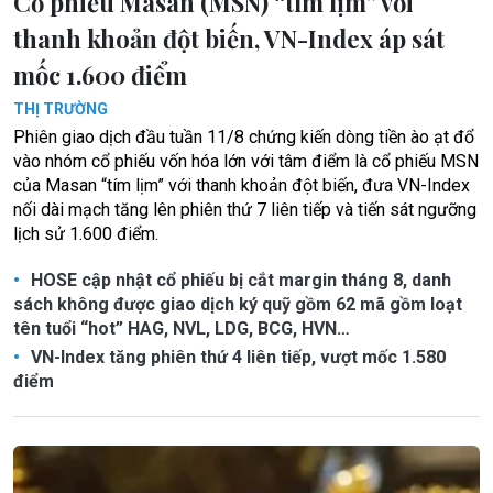
Cổ phiếu Masan (MSN) “tím lịm” với
thanh khoản đột biến, VN-Index áp sát
mốc 1.600 điểm
THỊ TRƯỜNG
Phiên giao dịch đầu tuần 11/8 chứng kiến dòng tiền ào ạt đổ
vào nhóm cổ phiếu vốn hóa lớn với tâm điểm là cổ phiếu MSN
của Masan “tím lịm” với thanh khoản đột biến, đưa VN-Index
nối dài mạch tăng lên phiên thứ 7 liên tiếp và tiến sát ngưỡng
lịch sử 1.600 điểm.
HOSE cập nhật cổ phiếu bị cắt margin tháng 8, danh
sách không được giao dịch ký quỹ gồm 62 mã gồm loạt
tên tuổi “hot” HAG, NVL, LDG, BCG, HVN…
VN-Index tăng phiên thứ 4 liên tiếp, vượt mốc 1.580
điểm