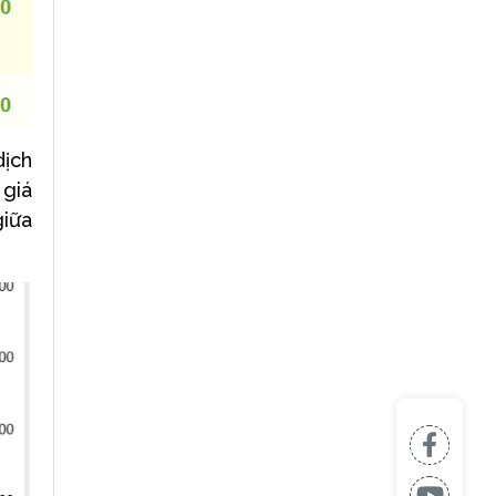
dịch
giá
giữa