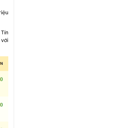
riệu
 Tín
 với