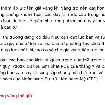
thêm áp lực lên giá vàng khi vàng trở nên đắt hơn
ờng chứng khoán toàn cầu duy trì mức cao trong h
ỹ được dự báo sẽ giảm nhẹ trong phiên hôm nay tại
à đầu tư.
, thị trường đang có dấu hiệu cạn kiệt lực bán và rủ
 các quỹ đầu tư lớn và nhà đầu tư phương Tây chưa 
t áp lực chốt lời, tạo cơ sở cho giá vàng tiếp tục tăn
oạt các báo cáo kinh tế quan trọng của Mỹ trong 
 quý I/2025, dữ liệu lạm phát PCE của tháng 3 và 
ững báo cáo này sẽ cung cấp những hiểu biết mới về
nh sách của Ngân hàng Dự trữ Liên bang Mỹ (FED).
ng vàng thế giới