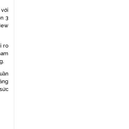
 với
ơn 3
 New
i ro
tham
g.
tuần
bảng
 sức