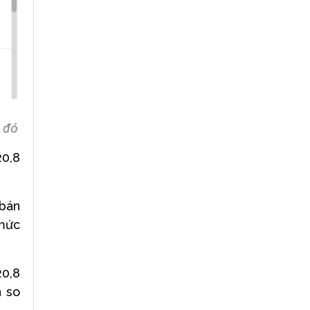
20,8
 bán
 mức
20,8
n so