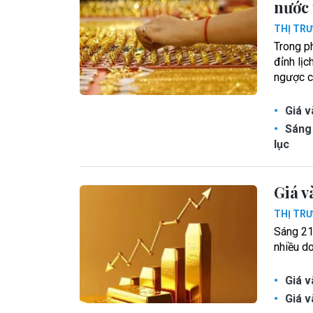
nước 
THỊ TR
Trong p
đỉnh lịc
ngược c
Giá v
Sáng 
lục
Giá v
THỊ TR
Sáng 21
nhiều do
Giá v
Giá v