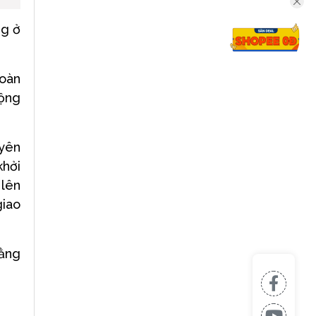
ng ở
toàn
động
uyên
khởi
 lên
giao
rằng