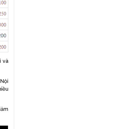
i và
 Nội
hiều
giảm