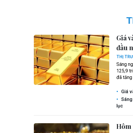
T
Giá v
đầu 
THỊ TR
Sáng ng
125,9 t
đã tăng
Giá v
Sáng 
lục
Hôm n