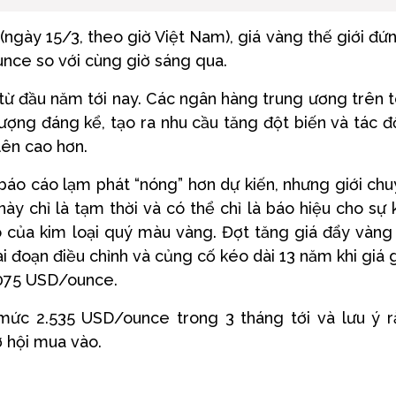
(ngày 15/3, theo giờ Việt Nam), giá vàng thế giới đứ
ce so với cùng giờ sáng qua.
 từ đầu năm tới nay. Các ngân hàng trung ương trên 
lượng đáng kể, tạo ra nhu cầu tăng đột biến và tác 
 lên cao hơn.
báo cáo lạm phát “nóng” hơn dự kiến, nhưng giới ch
y chỉ là tạm thời và có thể chỉ là báo hiệu cho sự 
 của kim loại quý màu vàng. Đợt tăng giá đẩy vàng
 đoạn điều chỉnh và củng cố kéo dài 13 năm khi giá 
2.075 USD/ounce.
mức 2.535 USD/ounce trong 3 tháng tới và lưu ý 
ơ hội mua vào.