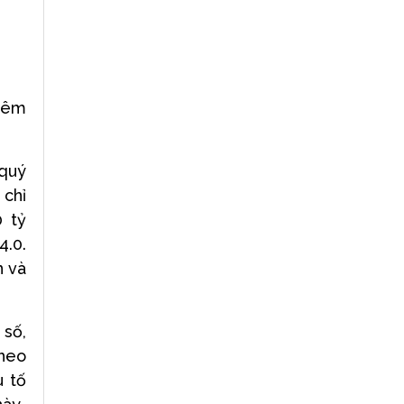
thêm
 quý
 chỉ
 tỷ
4.0.
n và
 số,
theo
u tố