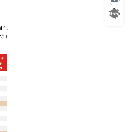
hiếu
hần,