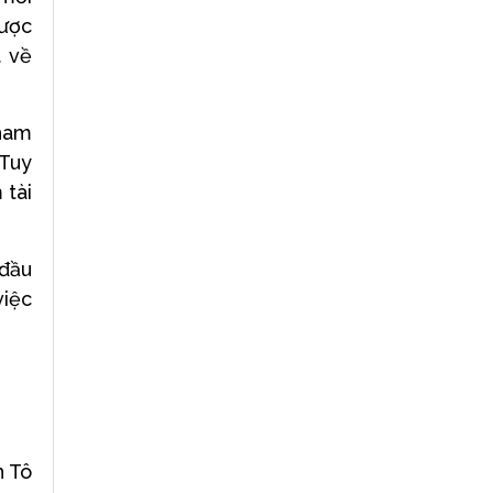
được
t về
tham
 Tuy
 tài
 đầu
việc
 Tô