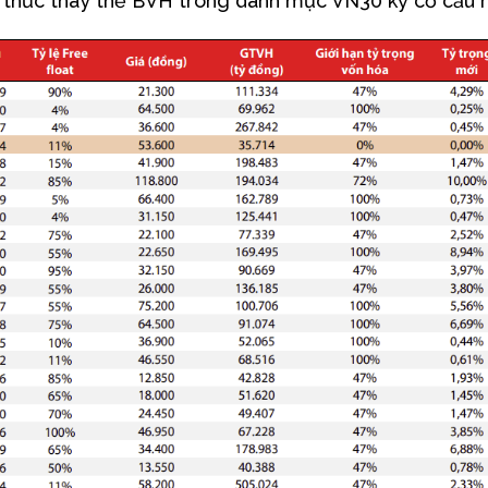
 thức thay thế BVH trong danh mục VN30 kỳ cơ cấu n