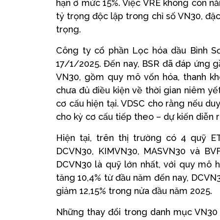
hạn ở mức 15%. Việc VRE không còn nằ
tỷ trọng độc lập trong chỉ số VN30, đặ
trọng.
Công ty cổ phần Lọc hóa dầu Bình Sơ
17/1/2025. Đến nay, BSR đã đáp ứng gầ
VN30, gồm quy mô vốn hóa, thanh khoản
chưa đủ điều kiện về thời gian niêm yế
cơ cấu hiện tại. VDSC cho rằng nếu duy 
cho kỳ cơ cấu tiếp theo – dự kiến diễn 
Hiện tại, trên thị trường có 4 quỹ 
DCVN30, KIMVN30, MASVN30 và BVFVN
DCVN30 là quỹ lớn nhất, với quy mô hơ
tăng 10,4% từ đầu năm đến nay, DCVN30
giảm 12,15% trong nửa đầu năm 2025.
Những thay đổi trong danh mục VN30 