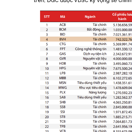
trên, DGC được VDSC kỳ vọng sẽ chính