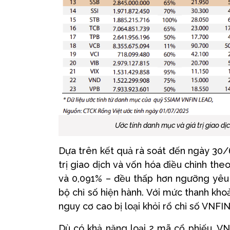
Ước tính danh mục và giá trị giao d
Dựa trên kết quả rà soát đến ngày 30/6
trị giao dịch và vốn hóa điều chỉnh the
và 0,091% – đều thấp hơn ngưỡng yêu c
bộ chỉ số hiện hành. Với mức thanh kh
nguy cơ cao bị loại khỏi rổ chỉ số VNFI
Dù có khả năng loại 2 mã cổ phiếu, 