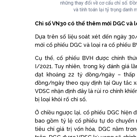
những thay đổi về cơ cấu chỉ số. Đ
và tính toán lại tỷ trọng danh
Chỉ số VN30 có thể thêm mới DGC và l
Dựa trên số liệu soát xét đến ngày 3
mới cổ phiếu DGC và loại ra cổ phiếu B
Cụ thể, cổ phiếu BVH được chính thứ
I/2021. Tuy nhiên, trong kỳ đánh giá lầ
đạt khoảng 22 tỷ đồng/ngày – thấp 
đồng/ngày theo quy định tại Quy tắc x
VDSC nhận định đây là rủi ro chính khi
bị loại khỏi rổ chỉ số.
Ở chiều ngược lại, cổ phiếu DGC hiện đ
bao gồm tỷ lệ cổ phiếu tự do chuyển n
tiêu chí giá trị vốn hóa, DGC nằm tro