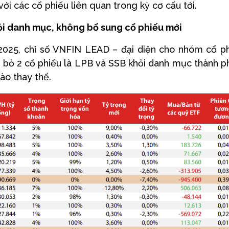
ới các cổ phiếu liên quan trong kỳ cơ cấu tới.
ỏi danh mục, không bổ sung cổ phiếu mới
2025, chỉ số VNFIN LEAD – đại diện cho nhóm cổ p
ại bỏ 2 cổ phiếu là LPB và SSB khỏi danh mục thành p
ào thay thế.