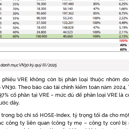
 danh mục VN30 kỳ quý III/2025
 phiếu VRE không còn bị phân loại thuộc nhóm d
ổ VN30. Theo báo cáo tài chính kiểm toán năm 2024,
8,37% cổ phần tại VRE – mức đủ để phân loại VRE là 
rước đây.
 trong bộ chỉ số HOSE-Index, tỷ trọng tối đa cho mộ
ác công ty liên quan (công ty mẹ – công ty con) bị 