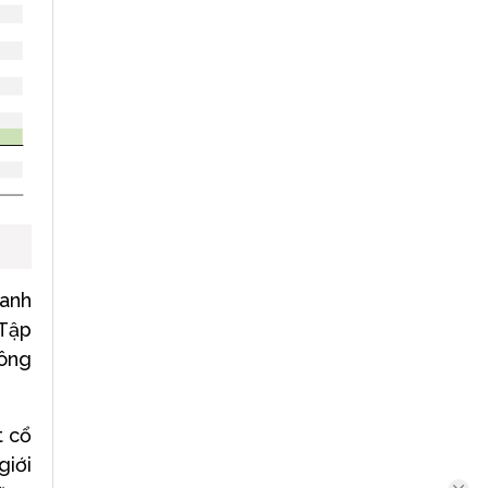
oanh
 Tập
công
t cổ
giới