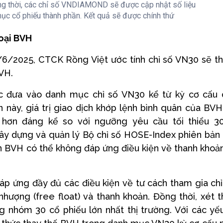
ồng thời, các chỉ số VNDIAMOND sẽ được cập nhật số liệu
 mục cổ phiếu thành phần. Kết quả sẽ được chính thứ
oại BVH
0/6/2025, CTCK Rồng Việt ước tính chỉ số VN30 sẽ 
VH.
c đưa vào danh mục chỉ số VN30 kể từ kỳ cơ cấu
n này, giá trị giao dịch khớp lệnh bình quân của BVH
hơn đáng kể so với ngưỡng yêu cầu tối thiểu 30
ây dựng và quản lý Bộ chỉ số HOSE-Index phiên bản 
ến BVH có thể không đáp ứng điều kiện về thanh khoả
áp ứng đầy đủ các điều kiện về tư cách tham gia chỉ
hượng (free float) và thanh khoản. Đồng thời, xét 
ng nhóm 30 cổ phiếu lớn nhất thị trường. Với các yế