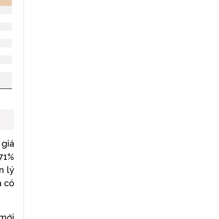
 giá
071%
n lý
à có
 mới