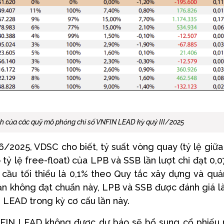
ịch của các quỹ mô phỏng chỉ số VNFIN LEAD kỳ quý III/2025
/2025, VDSC cho biết, tỷ suất vòng quay (tỷ lệ giữa
o tỷ lệ free-float) của LPB và SSB lần lượt chỉ đạt 0,
ầu tối thiểu là 0,1% theo Quy tắc xây dựng và quả
oản không đạt chuẩn này, LPB và SSB được đánh giá l
N LEAD trong kỳ cơ cấu lần này.
VNFIN LEAD không được dự báo sẽ bổ sung cổ phiếu