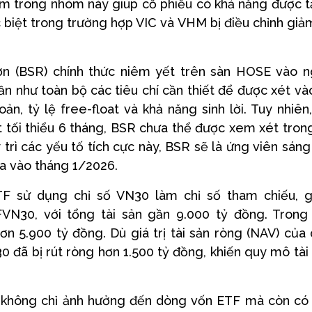
m trong nhóm này giúp cổ phiếu có khả năng được 
c biệt trong trường hợp VIC và VHM bị điều chỉnh giả
n (BSR) chính thức niêm yết trên sàn HOSE vào 
n như toàn bộ các tiêu chí cần thiết để được xét và
, tỷ lệ free-float và khả năng sinh lời. Tuy nhiên
t tối thiểu 6 tháng, BSR chưa thể được xem xét tron
trì các yếu tố tích cực này, BSR sẽ là ứng viên sáng
ra vào tháng 1/2026.
ETF sử dụng chỉ số VN30 làm chỉ số tham chiếu,
30, với tổng tài sản gần 9.000 tỷ đồng. Trong 
n 5.900 tỷ đồng. Dù giá trị tài sản ròng (NAV) của
 đã bị rút ròng hơn 1.500 tỷ đồng, khiến quy mô tài
không chỉ ảnh hưởng đến dòng vốn ETF mà còn có