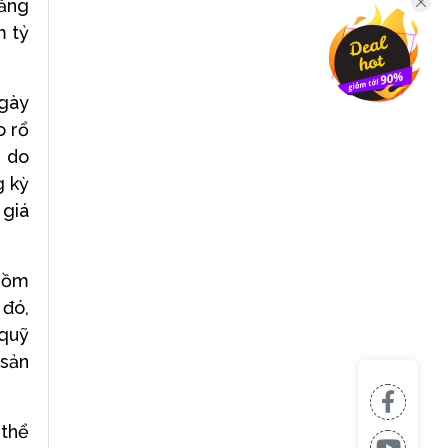
tăng
m tỷ
ngày
o rổ
, do
g kỳ
 giá
 gồm
đó,
 quỹ
 sản
 thể