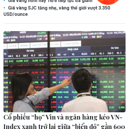
Giá vàng hôm nay 16/8 tiếp tục đà giảm
Giá vàng SJC tăng nhẹ, vàng thế giới vượt 3.350
USD/ounce
Cổ phiếu “họ” Vin và ngân hàng kéo VN-
Index xanh trở lại giữa “biển đỏ” gần 600