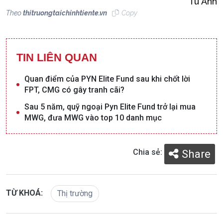
Tú Anh
Theo
thitruongtaichinhtiente.vn
Copy
TIN LIÊN QUAN
Quan điểm của PYN Elite Fund sau khi chốt lời
FPT, CMG có gây tranh cãi?
Sau 5 năm, quỹ ngoại Pyn Elite Fund trở lại mua
MWG, đưa MWG vào top 10 danh mục
Chia sẻ:
Share
TỪ KHOÁ:
Thị trường