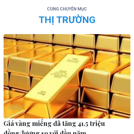
CÙNG CHUYÊN MỤC
THỊ TRƯỜNG
Giá vàng miếng đã tăng 41,5 triệu
đồng/lượng so với đầu năm