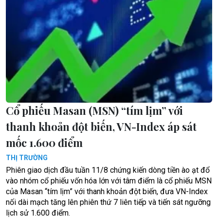
Cổ phiếu Masan (MSN) “tím lịm” với
thanh khoản đột biến, VN-Index áp sát
mốc 1.600 điểm
THỊ TRƯỜNG
Phiên giao dịch đầu tuần 11/8 chứng kiến dòng tiền ào ạt đổ
vào nhóm cổ phiếu vốn hóa lớn với tâm điểm là cổ phiếu MSN
của Masan “tím lịm” với thanh khoản đột biến, đưa VN-Index
nối dài mạch tăng lên phiên thứ 7 liên tiếp và tiến sát ngưỡng
lịch sử 1.600 điểm.