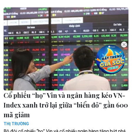
Cổ phiếu “họ” Vin và ngân hàng kéo VN-
Index xanh trở lại giữa “biển đỏ” gần 600
mã giảm
THỊ TRƯỜNG
Bộ đôi cổ phiếu “họ” Vin và cổ phiếu ngân hàng tăng bứt phá