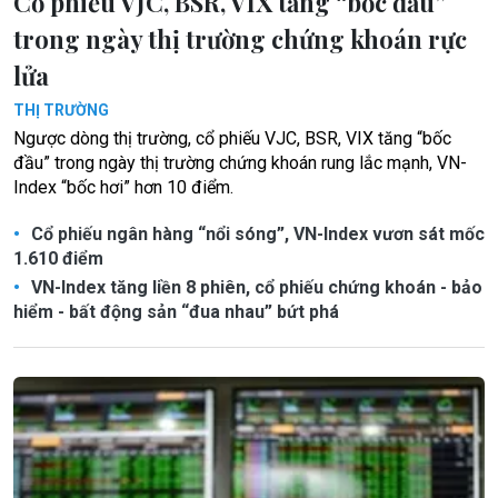
Cổ phiếu VJC, BSR, VIX tăng “bốc đầu”
trong ngày thị trường chứng khoán rực
lửa
THỊ TRƯỜNG
Ngược dòng thị trường, cổ phiếu VJC, BSR, VIX tăng “bốc
đầu” trong ngày thị trường chứng khoán rung lắc mạnh, VN-
Index “bốc hơi” hơn 10 điểm.
Cổ phiếu ngân hàng “nổi sóng”, VN-Index vươn sát mốc
1.610 điểm
VN-Index tăng liền 8 phiên, cổ phiếu chứng khoán - bảo
hiểm - bất động sản “đua nhau” bứt phá