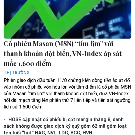
Cổ phiếu Masan (MSN) “tím lịm” với
thanh khoản đột biến, VN-Index áp sát
mốc 1.600 điểm
THỊ TRƯỜNG
Phiên giao dịch đầu tuần 11/8 chứng kiến dòng tiền ào ạt đổ
vào nhóm cổ phiếu vốn hóa lớn với tâm điểm là cổ phiếu MSN
của Masan “tím lịm” với thanh khoản đột biến, đưa VN-Index
nối dài mạch tăng lên phiên thứ 7 liên tiếp và tiến sát ngưỡng
lịch sử 1.600 điểm.
HOSE cập nhật cổ phiếu bị cắt margin tháng 8, danh
sách không được giao dịch ký quỹ gồm 62 mã gồm loạt
tên tuổi “hot” HAG, NVL, LDG, BCG, HVN…