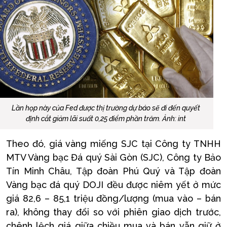
Lần họp này của Fed được thị trường dự báo sẽ đi đến quyết
định cắt giảm lãi suất 0,25 điểm phần trăm. Ảnh: int
Theo đó, giá vàng miếng SJC tại Công ty TNHH
MTV Vàng bạc Đá quý Sài Gòn (SJC), Công ty Bảo
Tín Minh Châu, Tập đoàn Phú Quý và Tập đoàn
Vàng bạc đá quý DOJI đều được niêm yết ở mức
giá 82,6 – 85,1 triệu đồng/lượng (mua vào – bán
ra), không thay đổi so với phiên giao dịch trước,
chênh lệch giá giữa chiều mua và bán vẫn giữ ở