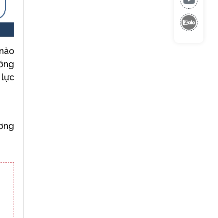
 nào
ướng
 lực
ơng