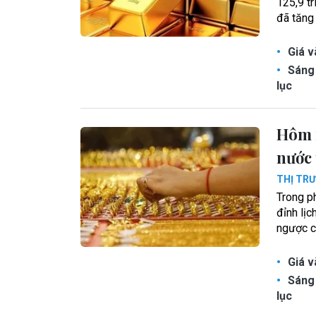
125,9 t
đã tăng
Giá v
Sáng 
lục
Hôm n
nước 
THỊ TR
Trong p
đỉnh lịc
ngược c
Giá v
Sáng 
lục