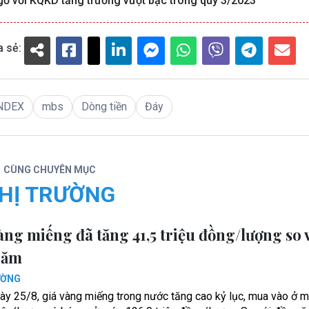
ờ với KQKD tăng trưởng vượt bậc trong quý 3/2023
a sẻ:
NDEX
mbs
Dòng tiền
Đáy
CÙNG CHUYÊN MỤC
HỊ TRƯỜNG
àng miếng đã tăng 41,5 triệu đồng/lượng so 
năm
ƯỜNG
ày 25/8, giá vàng miếng trong nước tăng cao kỷ lục, mua vào ở 