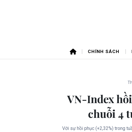
CHÍNH SÁCH
Th
VN-Index hồi
chuỗi 4 t
Với sự hồi phục (+2,32%) trong tu