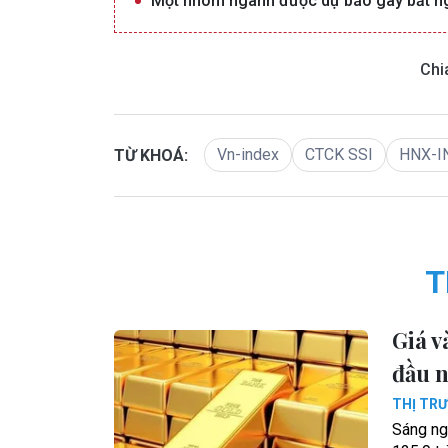
Một nhóm ngành được dự báo gây bất ng
Chi
Vn-index
CTCK SSI
HNX-I
TỪ KHOÁ:
T
Giá v
đầu 
THỊ TR
Sáng ng