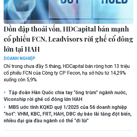
Dồn dập thoái vốn, HDCapital bán mạnh
cổ phiếu FCN, Leadvisors rời ghế cổ đông
lớn tại HAH
DOANH NGHIỆP
Chỉ trong chưa đầy 5 tháng, HDCapital bán ròng hơn 13 triệu
cổ phiếu FCN của Công ty CP Fecon, hạ sở hữu từ 14,29%
xuống còn 5,9%.
Tập đoàn Hàn Quốc chia tay "ông trùm" ngành nước,
Viconship rời ghế cổ đông lớn HAH
MBS ước tính KQKD quý 1/2025 của 56 doanh nghiệp
"hot": VHM, KBC, FRT, HAH, DBC dự báo lãi tăng đột biến,
nhiều đại gia đầu ngành có thể "đi lùi"