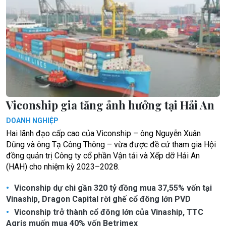
Viconship gia tăng ảnh hưởng tại Hải An
DOANH NGHIỆP
Hai lãnh đạo cấp cao của Viconship – ông Nguyễn Xuân
Dũng và ông Tạ Công Thông – vừa được đề cử tham gia Hội
đồng quản trị Công ty cổ phần Vận tải và Xếp dỡ Hải An
(HAH) cho nhiệm kỳ 2023–2028.
Viconship dự chi gần 320 tỷ đồng mua 37,55% vốn tại
Vinaship, Dragon Capital rời ghế cổ đông lớn PVD
Viconship trở thành cổ đông lớn của Vinaship, TTC
Agris muốn mua 40% vốn Betrimex