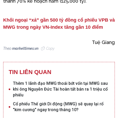
thành 70% kế hoạch năm (125.000 tỷ).
Khối ngoại “xả” gần 500 tỷ đồng cổ phiếu VPB và
MWG trong ngày VN-Index tăng gần 10 điểm
Tuệ Giang
Theo
markettimes.vn
Copy
TIN LIÊN QUAN
Thêm 1 lãnh đạo MWG thoái bớt vốn tại MWG sau
khi ông Nguyễn Đức Tài hoàn tất bán ra 1 triệu cổ
phiếu
Cổ phiếu Thế giới Di động (MWG) sẽ quay lại rổ
"kim cương" ngay trong tháng 10?