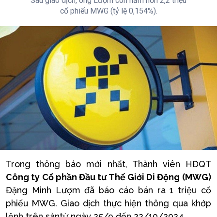
Sau giao dịch, ông Lượm còn nắm hơn 2,2 triệu
cổ phiếu MWG (tỷ lệ 0,154%).
Trong thông báo mới nhất, Thành viên HĐQT
Công ty Cổ phần Đầu tư Thế Giới Di Động (MWG)
Đặng Minh Lượm đã báo cáo bán ra 1 triệu cổ
phiếu MWG. Giao dịch thực hiện thông qua khớp
lệnh trên sàntừ ngày 25/9 đến 22/10/2024.