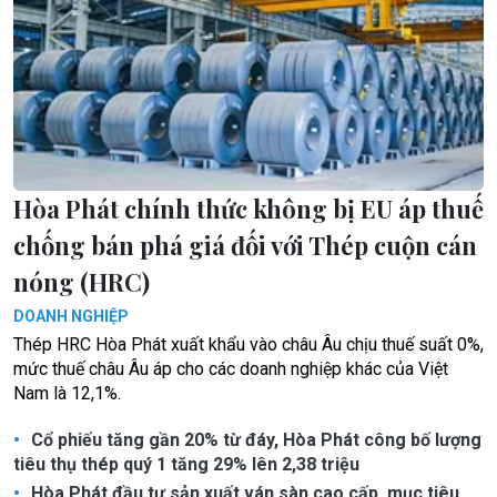
Hòa Phát chính thức không bị EU áp thuế
chống bán phá giá đối với Thép cuộn cán
nóng (HRC)
DOANH NGHIỆP
Thép HRC Hòa Phát xuất khẩu vào châu Âu chịu thuế suất 0%,
mức thuế châu Âu áp cho các doanh nghiệp khác của Việt
Nam là 12,1%.
Cổ phiếu tăng gần 20% từ đáy, Hòa Phát công bố lượng
tiêu thụ thép quý 1 tăng 29% lên 2,38 triệu
Hòa Phát đầu tư sản xuất ván sàn cao cấp, mục tiêu