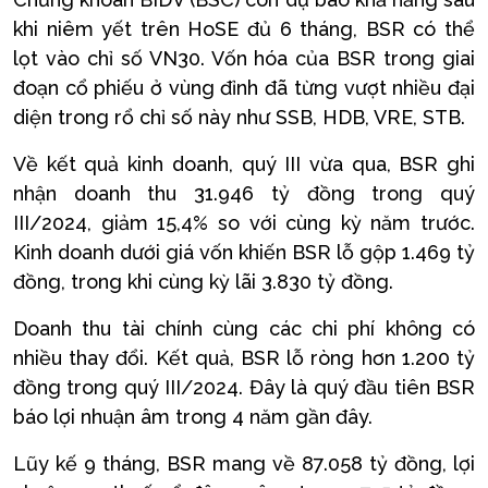
khi niêm yết trên HoSE đủ 6 tháng, BSR có thể
lọt vào chỉ số VN30. Vốn hóa của BSR trong giai
đoạn cổ phiếu ở vùng đỉnh đã từng vượt nhiều đại
diện trong rổ chỉ số này như SSB, HDB, VRE, STB.
Về kết quả kinh doanh, quý III vừa qua, BSR ghi
nhận doanh thu 31.946 tỷ đồng trong quý
III/2024, giảm 15,4% so với cùng kỳ năm trước.
Kinh doanh dưới giá vốn khiến BSR lỗ gộp 1.469 tỷ
đồng, trong khi cùng kỳ lãi 3.830 tỷ đồng.
Doanh thu tài chính cùng các chi phí không có
nhiều thay đổi. Kết quả, BSR lỗ ròng hơn 1.200 tỷ
đồng trong quý III/2024. Đây là quý đầu tiên BSR
báo lợi nhuận âm trong 4 năm gần đây.
Lũy kế 9 tháng, BSR mang về 87.058 tỷ đồng, lợi