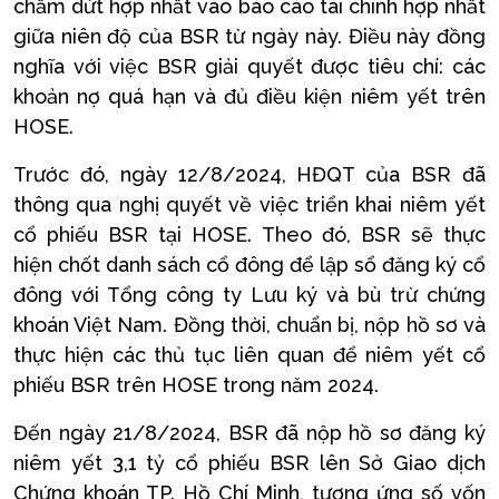
chấm dứt hợp nhất vào báo cáo tài chính hợp nhất
giữa niên độ của BSR từ ngày này. Điều này đồng
nghĩa với việc BSR giải quyết được tiêu chí: các
khoản nợ quá hạn và đủ điều kiện niêm yết trên
HOSE.
Trước đó, ngày 12/8/2024, HĐQT của BSR đã
thông qua nghị quyết về việc triển khai niêm yết
cổ phiếu BSR tại HOSE. Theo đó, BSR sẽ thực
hiện chốt danh sách cổ đông để lập sổ đăng ký cổ
đông với Tổng công ty Lưu ký và bù trừ chứng
khoán Việt Nam. Đồng thời, chuẩn bị, nộp hồ sơ và
thực hiện các thủ tục liên quan để niêm yết cổ
phiếu BSR trên HOSE trong năm 2024.
Đến ngày 21/8/2024, BSR đã nộp hồ sơ đăng ký
niêm yết 3,1 tỷ cổ phiếu BSR lên Sở Giao dịch
Chứng khoán TP. Hồ Chí Minh, tương ứng số vốn