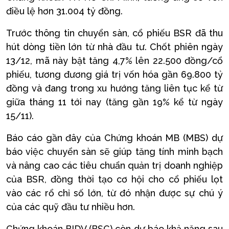
điều lệ hơn 31.004 tỷ đồng.
Trước thông tin chuyển sàn, cổ phiếu BSR đã thu
hút dòng tiền lớn từ nhà đầu tư. Chốt phiên ngày
13/12, mã này bật tăng 4,7% lên 22.500 đồng/cổ
phiếu, tương đương giá trị vốn hóa gần 69.800 tỷ
đồng và đang trong xu hướng tăng liên tục kể từ
giữa tháng 11 tới nay (tăng gần 19% kể từ ngày
15/11).
Báo cáo gần đây của Chứng khoán MB (MBS) dự
báo việc chuyển sàn sẽ giúp tăng tính minh bạch
và nâng cao các tiêu chuẩn quản trị doanh nghiệp
của BSR, đồng thời tạo cơ hội cho cổ phiếu lọt
vào các rổ chỉ số lớn, từ đó nhận được sự chú ý
của các quỹ đầu tư nhiều hơn.
Chứng khoán BIDV (BSC) còn dự báo khả năng sau