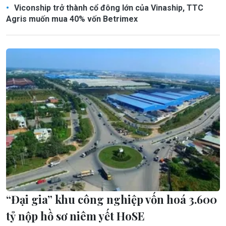
Viconship trở thành cổ đông lớn của Vinaship, TTC
Agris muốn mua 40% vốn Betrimex
“Đại gia” khu công nghiệp vốn hoá 3.600
tỷ nộp hồ sơ niêm yết HoSE