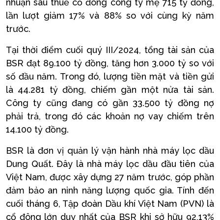
nhuận sau thuế cổ đông công ty mẹ 715 tỷ đồng,
lần lượt giảm 17% và 88% so với cùng kỳ năm
trước.
Tại thời điểm cuối quý III/2024, tổng tài sản của
BSR đạt 89.100 tỷ đồng, tăng hơn 3.000 tỷ so với
số đầu năm. Trong đó, lượng tiền mặt và tiền gửi
là 44.281 tỷ đồng, chiếm gần một nửa tài sản.
Công ty cũng đang có gần 33.500 tỷ đồng nợ
phải trả, trong đó các khoản nợ vay chiếm trên
14.100 tỷ đồng.
BSR là đơn vị quản lý vận hành nhà máy lọc dầu
Dung Quất. Đây là nhà máy lọc dầu đầu tiên của
Việt Nam, được xây dựng 27 năm trước, góp phần
đảm bảo an ninh năng lượng quốc gia. Tính đến
cuối tháng 6, Tập đoàn Dầu khí Việt Nam (PVN) là
cổ đông lớn duy nhất của BSR khi sở hữu 92,13%