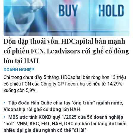
Dồn dập thoái vốn, HDCapital bán mạnh
cổ phiếu FCN, Leadvisors rời ghế cổ đông
lớn tại HAH
DOANH NGHIỆP
Chỉ trong chưa đầy 5 tháng, HDCapital bán ròng hơn 13 triệu
cổ phiếu FCN của Công ty CP Fecon, hạ sở hữu từ 14,29%
xuống còn 5,9%.
Tập đoàn Hàn Quốc chia tay "ông trùm" ngành nước,
Viconship rời ghế cổ đông lớn HAH
MBS ước tính KQKD quý 1/2025 của 56 doanh nghiệp
"hot": VHM, KBC, FRT, HAH, DBC dự báo lãi tăng đột biến,
nhiều đại gia đầu ngành có thể "đi lùi"