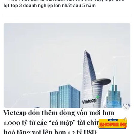
lọt top 3 doanh nghiệp lớn nhất sau 5 năm
Vietcap đón thêm dòng vốn mới hơn
1.000 tỷ từ các “cá mập” tài chính, vốn
hoá tăng vọt lên hơn 1,2 tỷ USD