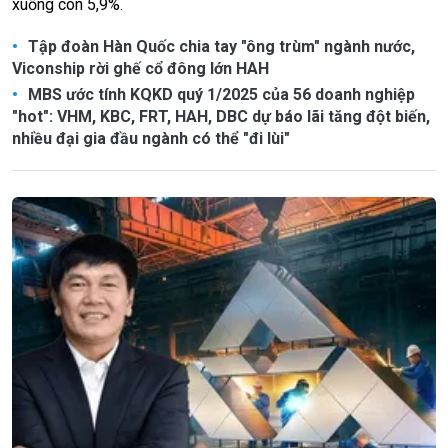
xuống còn 5,9%.
Tập đoàn Hàn Quốc chia tay "ông trùm" ngành nước,
Viconship rời ghế cổ đông lớn HAH
MBS ước tính KQKD quý 1/2025 của 56 doanh nghiệp
"hot": VHM, KBC, FRT, HAH, DBC dự báo lãi tăng đột biến,
nhiều đại gia đầu ngành có thể "đi lùi"