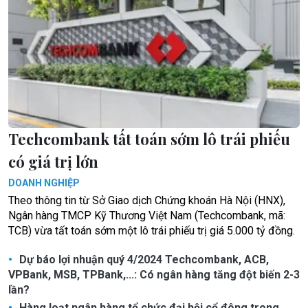
Techcombank tất toán sớm lô trái phiếu
có giá trị lớn
DOANH NGHIỆP
Theo thông tin từ Sở Giao dịch Chứng khoán Hà Nội (HNX),
Ngân hàng TMCP Kỹ Thương Việt Nam (Techcombank, mã:
TCB) vừa tất toán sớm một lô trái phiếu trị giá 5.000 tỷ đồng.
Dự báo lợi nhuận quý 4/2024 Techcombank, ACB,
VPBank, MSB, TPBank,...: Có ngân hàng tăng đột biến 2-3
lần?
Hàng loạt ngân hàng tổ chức đại hội cổ đông trong