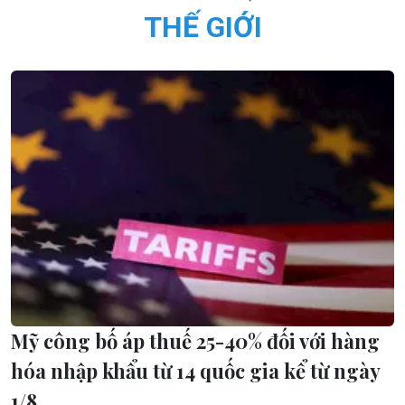
THẾ GIỚI
Mỹ công bố áp thuế 25-40% đối với hàng
hóa nhập khẩu từ 14 quốc gia kể từ ngày
1/8