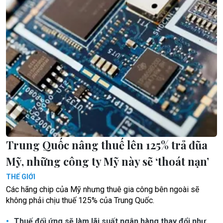
Trung Quốc nâng thuế lên 125% trả đũa
Mỹ, những công ty Mỹ này sẽ ‘thoát nạn’
THẾ GIỚI
Các hãng chip của Mỹ nhưng thuê gia công bên ngoài sẽ
không phải chịu thuế 125% của Trung Quốc.
Thuế đối ứng sẽ làm lãi suất ngân hàng thay đổi như