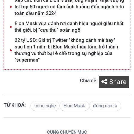
Xếp cao hơn cả Elon Musk, ông Phạm Nhật Vượng
lọt top 50 người có tầm ảnh hưởng đến ngành ô tô
toàn cầu năm 2024
Elon Musk vừa đánh rơi danh hiệu người giàu nhất
thế giới, bị "cựu thù" soán ngôi
22 tỷ USD: Giá trị Twitter "không cánh mà bay"
sau hơn 1 năm bị Elon Musk thâu tóm, trở thành
thương vụ thất bại ê chề trong sự nghiệp của
"superman"
Chia sẻ:
Share
TỪ KHOÁ:
công nghệ
Elon Musk
đông nam á
CÙNG CHUYÊN MỤC