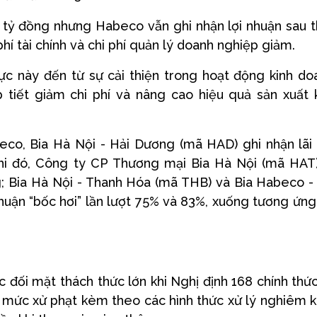
7 tỷ đồng nhưng Habeco vẫn ghi nhận lợi nhuận sau 
hí tài chính và chi phí quản lý doanh nghiệp giảm.
c này đến từ sự cải thiện trong hoạt động kinh do
 tiết giảm chi phí và nâng cao hiệu quả sản xuất 
co, Bia Hà Nội - Hải Dương (mã HAD) ghi nhận lãi
khi đó, Công ty CP Thương mại Bia Hà Nội (mã HAT)
ng; Bia Hà Nội - Thanh Hóa (mã THB) và Bia Habeco -
uận “bốc hơi” lần lượt 75% và 83%, xuống tương ứng
 đối mặt thách thức lớn khi Nghị định 168 chính thứ
g mức xử phạt kèm theo các hình thức xử lý nghiêm 