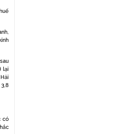
thuế
anh,
kinh
 sau
 lại
 Hải
 3,8
c có
khắc