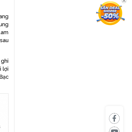
đang
rung
 Lam
 sau
 ghi
 lợi
 Bạc