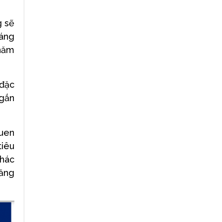
g sẽ
háng
 năm
 đặc
ngắn
quen
tiêu
khác
tăng