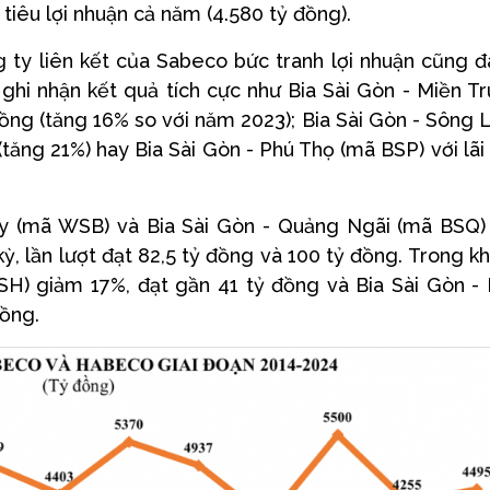
 tiêu lợi nhuận cả năm (4.580 tỷ đồng).
g ty liên kết của Sabeco bức tranh lợi nhuận cũng 
 ghi nhận kết quả tích cực như Bia Sài Gòn - Miền T
 đồng (tăng 16% so với năm 2023); Bia Sài Gòn - Sông
(tăng 21%) hay Bia Sài Gòn - Phú Thọ (mã BSP) với lãi
Tây (mã WSB) và Bia Sài Gòn - Quảng Ngãi (mã BSQ)
ỳ, lần lượt đạt 82,5 tỷ đồng và 100 tỷ đồng. Trong khi
SH) giảm 17%, đạt gần 41 tỷ đồng và Bia Sài Gòn -
đồng.