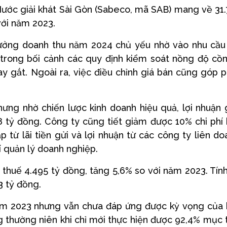
ước giải khát Sài Gòn (Sabeco, mã SAB) mang về 31
với năm 2023.
rưởng doanh thu năm 2024 chủ yếu nhờ vào nhu cầu
n trong bối cảnh các quy định kiểm soát nồng độ cồ
ay gắt. Ngoài ra, việc điều chỉnh giá bán cũng góp 
ưng nhờ chiến lược kinh doanh hiệu quả, lợi nhuận
 tỷ đồng. Công ty cũng tiết giảm được 10% chi phí
từ lãi tiền gửi và lợi nhuận từ các công ty liên do
hí quản lý doanh nghiệp.
 thuế 4.495 tỷ đồng, tăng 5,6% so với năm 2023. Tính
3 tỷ đồng.
 năm 2023 nhưng vẫn chưa đáp ứng được kỳ vọng của
ng thường niên khi chỉ mới thực hiện được 92,4% mục 