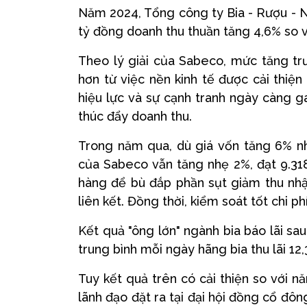
Năm 2024, Tổng công ty Bia - Rượu - N
tỷ đồng doanh thu thuần tăng 4,6% so 
Theo lý giải của Sabeco, mức tăng t
hơn từ việc nền kinh tế được cải thiệ
hiệu lực và sự cạnh tranh ngày càng g
thúc đẩy doanh thu.
Trong năm qua, dù giá vốn tăng 6% nh
của Sabeco vẫn tăng nhẹ 2%, đạt 9.318
hàng để bù đắp phần sụt giảm thu nhập 
liên kết. Đồng thời, kiểm soát tốt chi p
Kết quả "ông lớn" ngành bia báo lãi sau
trung bình mỗi ngày hãng bia thu lãi 12,
Tuy kết quả trên có cải thiện so với
lãnh đạo đặt ra tại đại hội đồng cổ đô