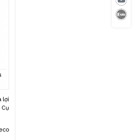
 lợi
. Cụ
beco