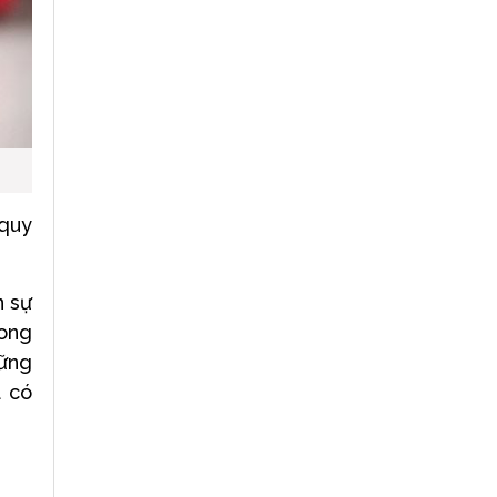
 quy
n sự
rong
hững
ã có