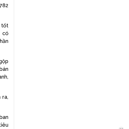
.782
 tốt
n có
phần
 gộp
 bán
anh,
 ra,
 ban
tiêu