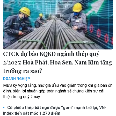
CTCK dự báo KQKD ngành thép quý
2/2025: Hoà Phát, Hoa Sen, Nam Kim tăng
trưởng ra sao?
DOANH NGHIỆP
MBS kỳ vọng rằng, nhờ giá đầu vào giảm trong khi giá bán ổn
định, biên lợi nhuận gộp toàn ngành sẽ chứng kiến sự cải
thiện trong quý 2 này.
Cổ phiếu thép bất ngờ được “gom” mạnh trở lại, VN-
Index tiến sát mốc 1.270 điểm