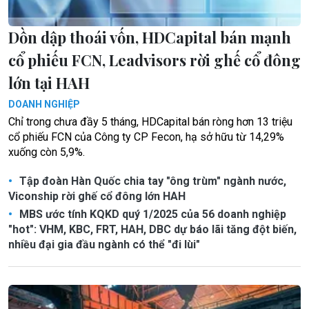
Dồn dập thoái vốn, HDCapital bán mạnh
cổ phiếu FCN, Leadvisors rời ghế cổ đông
lớn tại HAH
DOANH NGHIỆP
Chỉ trong chưa đầy 5 tháng, HDCapital bán ròng hơn 13 triệu
cổ phiếu FCN của Công ty CP Fecon, hạ sở hữu từ 14,29%
xuống còn 5,9%.
Tập đoàn Hàn Quốc chia tay "ông trùm" ngành nước,
Viconship rời ghế cổ đông lớn HAH
MBS ước tính KQKD quý 1/2025 của 56 doanh nghiệp
"hot": VHM, KBC, FRT, HAH, DBC dự báo lãi tăng đột biến,
nhiều đại gia đầu ngành có thể "đi lùi"