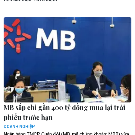
MB sắp chi gần 400 tỷ đồng mua lại trái
phiếu trước hạn
DOANH NGHIỆP
Ngân hàng TMCP Quân đội (MB, mã chứng khoán: MBB) vừa