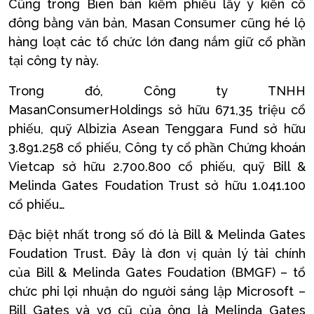
Cũng trong Biên bản kiểm phiếu lấy ý kiến cổ
đông bằng văn bản, Masan Consumer cũng hé lộ
hàng loạt các tổ chức lớn đang nắm giữ cổ phần
tại công ty này.
Trong đó, Công ty TNHH
MasanConsumerHoldings sở hữu 671,35 triệu cổ
phiếu, quỹ Albizia Asean Tenggara Fund sở hữu
3.891.258 cổ phiếu, Công ty cổ phần Chứng khoán
Vietcap sở hữu 2.700.800 cổ phiếu, quỹ Bill &
Melinda Gates Foudation Trust sở hữu 1.041.100
cổ phiếu…
Đặc biệt nhất trong số đó là Bill & Melinda Gates
Foudation Trust. Đây là đơn vị quản lý tài chính
của Bill & Melinda Gates Foudation (BMGF) – tổ
chức phi lợi nhuận do người sáng lập Microsoft –
Bill Gates và vợ cũ của ông là Melinda Gates