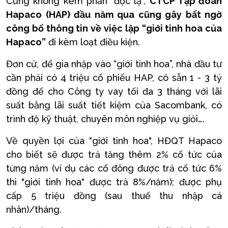
Cũng không kém phần "độc lạ",
CTCP
Tập đoàn
Hapaco (HAP) đầu năm qua cũng gây bất ngờ
công
bố thông tin về việc lập “giới tinh hoa
của
Hapaco”
đi kèm loạt điều kiện.
Đơn cử, để gia nhập vào “giới tinh hoa”, nhà đầu tư
cần phải có 4 triệu cổ phiếu HAP, có sẵn 1 - 3 tỷ
đồng để cho Công ty vay tối đa 3 tháng với lãi
suất bằng lãi suất tiết kiệm của Sacombank, có
trình độ kỹ thuật, chuyên môn nghiệp vụ giỏi….
Về quyền lợi của "giới tinh hoa", HĐQT Hapaco
cho biết sẽ được trả tăng thêm 2% cổ tức của
từng năm (ví dụ các cổ đông được trả cổ tức 6%
thì "giới tinh hoa" được trả 8%/năm); được phụ
cấp 5 triệu đồng (sau thuế thu nhập cá
nhân)/tháng.