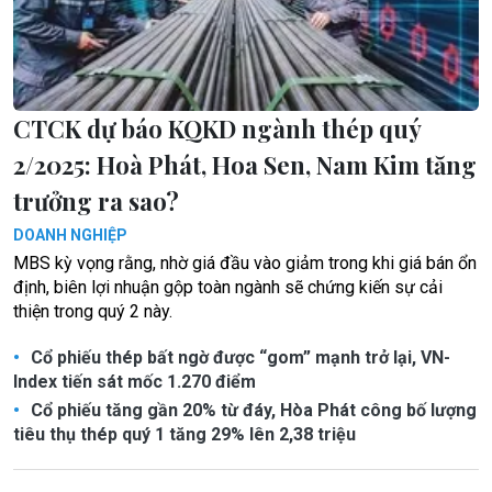
CTCK dự báo KQKD ngành thép quý
2/2025: Hoà Phát, Hoa Sen, Nam Kim tăng
trưởng ra sao?
DOANH NGHIỆP
MBS kỳ vọng rằng, nhờ giá đầu vào giảm trong khi giá bán ổn
định, biên lợi nhuận gộp toàn ngành sẽ chứng kiến sự cải
thiện trong quý 2 này.
Cổ phiếu thép bất ngờ được “gom” mạnh trở lại, VN-
Index tiến sát mốc 1.270 điểm
Cổ phiếu tăng gần 20% từ đáy, Hòa Phát công bố lượng
tiêu thụ thép quý 1 tăng 29% lên 2,38 triệu