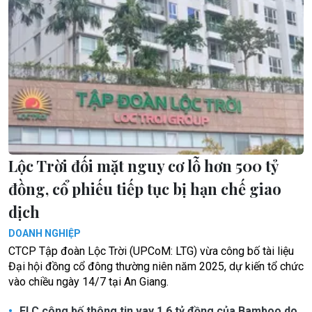
Lộc Trời đối mặt nguy cơ lỗ hơn 500 tỷ
đồng, cổ phiếu tiếp tục bị hạn chế giao
dịch
DOANH NGHIỆP
CTCP Tập đoàn Lộc Trời (UPCoM: LTG) vừa công bố tài liệu
Đại hội đồng cổ đông thường niên năm 2025, dự kiến tổ chức
vào chiều ngày 14/7 tại An Giang.
FLC công bố thông tin vay 1,6 tỷ đồng của Bamboo do