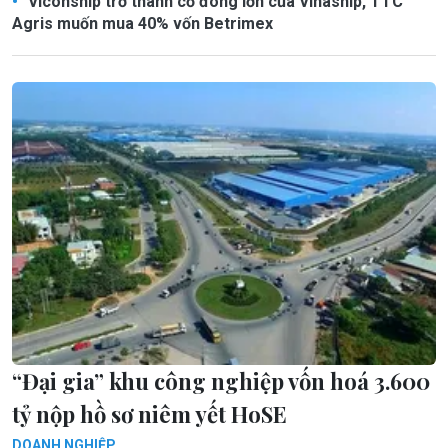
Viconship trở thành cổ đông lớn của Vinaship, TTC
Agris muốn mua 40% vốn Betrimex
“Đại gia” khu công nghiệp vốn hoá 3.600
tỷ nộp hồ sơ niêm yết HoSE
DOANH NGHIỆP