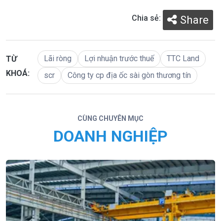
Chia sẻ:
Share
Lãi ròng
Lợi nhuận trước thuế
TTC Land
TỪ
KHOÁ:
scr
Công ty cp địa ốc sài gòn thương tín
CÙNG CHUYÊN MỤC
DOANH NGHIỆP