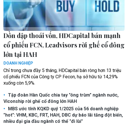
Dồn dập thoái vốn, HDCapital bán mạnh
cổ phiếu FCN, Leadvisors rời ghế cổ đông
lớn tại HAH
DOANH NGHIỆP
Chỉ trong chưa đầy 5 tháng, HDCapital bán ròng hơn 13 triệu
cổ phiếu FCN của Công ty CP Fecon, hạ sở hữu từ 14,29%
xuống còn 5,9%.
Tập đoàn Hàn Quốc chia tay "ông trùm" ngành nước,
Viconship rời ghế cổ đông lớn HAH
MBS ước tính KQKD quý 1/2025 của 56 doanh nghiệp
"hot": VHM, KBC, FRT, HAH, DBC dự báo lãi tăng đột biến,
nhiều đại gia đầu ngành có thể "đi lùi"