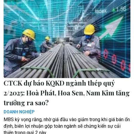
CTCK dự báo KQKD ngành thép quý
2/2025: Hoà Phát, Hoa Sen, Nam Kim tăng
trưởng ra sao?
DOANH NGHIỆP
MBS kỳ vọng rằng, nhờ giá đầu vào giảm trong khi giá bán ổn
định, biên lợi nhuận gộp toàn ngành sẽ chứng kiến sự cải
thiện trong quý 2 này.