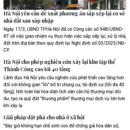
Hà Nội yêu cầu đề xuất phương án sắp xếp lại cơ sở
nhà đất sau sáp nhập
Ngày 17/3, UBND TP.Hà Nội đã có Công văn số 948/UBND-
KT về việc giao nhiệm vụ thực hiện việc sắp xếp lại, xử lý nhà,
đất trên địa bàn theo quy định tại Nghị định số 03/2025/NĐ-
CP.
Hà Nội cho phép nghiên cứu xây lại khu tập thể
Thành Công cao tới 40 tầng
Lãnh đạo Hà Nội yêu cầu nghiên cứu phát triển cao tầng hơn
đối với không gian "lõi" bố trí chung cư, tái định cư (tối đa 40
tầng), tính toán hài hòa diện tích sàn căn hộ thương mại dôi
dư, tạo ra quỹ đất "thương phẩm" thương mại dịch vụ lớn hơn
khi xây lạ
Giải pháp đột phá cho nhà ở xã hội
"Bây giờ không hạn chế sinh con để chống già hóa dân số,