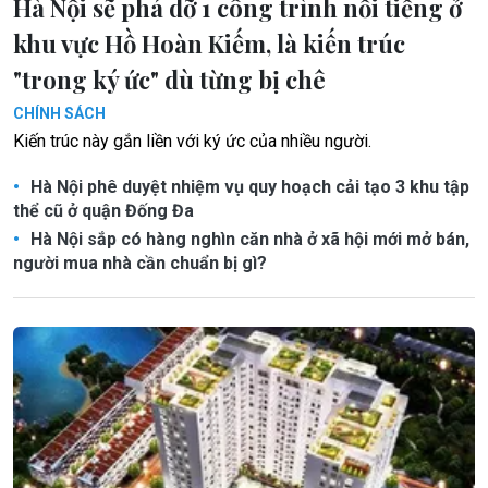
Hà Nội sẽ phá dỡ 1 công trình nổi tiếng ở
khu vực Hồ Hoàn Kiếm, là kiến trúc
"trong ký ức" dù từng bị chê
CHÍNH SÁCH
Kiến trúc này gắn liền với ký ức của nhiều người.
Hà Nội phê duyệt nhiệm vụ quy hoạch cải tạo 3 khu tập
thể cũ ở quận Đống Đa
Hà Nội sắp có hàng nghìn căn nhà ở xã hội mới mở bán,
người mua nhà cần chuẩn bị gì?