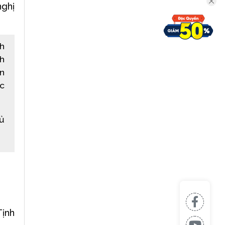
nghị
ch
ch
án
ốc
hủ
Tịnh