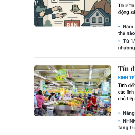
Thuế th
động sản
Năm n
thế nà
Từ 1/
nhượng
Tín d
KINH T
Tính đế
các lĩnh
nhỏ tiếp
Nâng 
NHNN 
tăng t