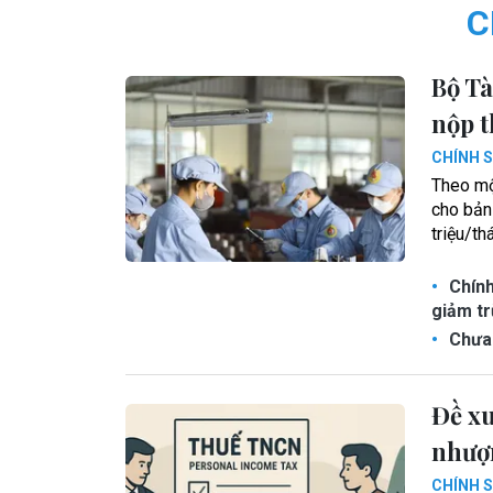
C
Bộ Tà
nộp t
CHÍNH 
Theo mộ
cho bản
triệu/t
Chính
giảm tr
Chưa 
Đề xu
nhượ
CHÍNH 