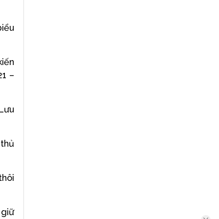
biểu
kiến
21 –
 Lưu
 thủ
thôi
 giữ