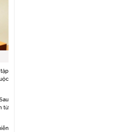
 tập
huộc
 Sau
n từ
miễn