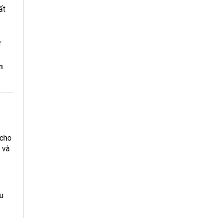
ất
ư
n
 cho
 và
u