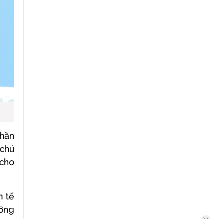
phần
 chú
 cho
h tế
ưởng