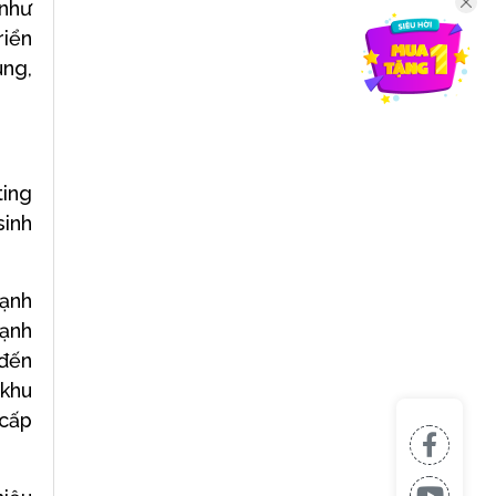
 như
riển
ùng,
ting
sinh
hạnh
mạnh
 đến
 khu
 cấp