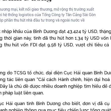
hương mại, kết nối giao thương, mở rộng thị trường xuất
hì hệ thống logistics của Tổng Công ty Tân Cảng Sài Gòn
óp phần thu hút nhà đầu tư trong và ngoài nước về
 nhập khẩu của Bình Dương đạt 43,424 tỷ USD, thặn
 thời gian này, tỉnh đã thu hút hơn 1,34 tỷ USD vốn 
 thu hút vốn FDI đạt 9,56 tỷ USD, vượt chỉ tiêu cả 
hàng do TCSG tổ chức, đại diện Cục Hải quan Bình D
ng tác liên quan “Cải cách Hành chính, hiện đại hoá
. Đây là chủ đề được nhiều doanh nghiệp tìm hiểu để
 pháp luật liên quan.
 Hải quan tỉnh Bình Dương cho biết, đơn vị đã cụ
oanh nghiệp thông qua mục tiêu chiến lược tổng quát