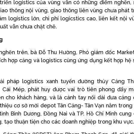
triển logistics của vùng vẫn có những điểm nghẽn,
iao thông nội vùng, giao thông liên vùng chưa phát t
 logistics lớn, chi phí logicstics cao, liên kết nội v
xuất vẫn chưa chặt chẽ.
g
 nghẽn trên, bà Đỗ Thu Hường, Phó giám đốc Marke
tích hợp cảng và logistics cùng ứng dụng kết hợp hệ 
ải pháp logistics xanh tuyến đường thủy Cảng T
Cái Mép, phát huy được vai trò tiên phong đẩy 
ện cho khách hàng, và là cánh tay nối dài đưa cảng
 thiệu cơ sở mới depot Tân Cảng- Tân Vạn nằm trong
tỉnh Bình Dương, Đồng Nai và TP. Hồ Chí Minh cung
g, tạo thuận tiện cho các doanh nghiệp trong khu vực.