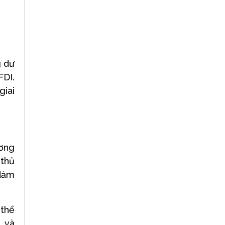
g dư
FDI.
giai
ương
 thủ
 đảm
 thể
, và