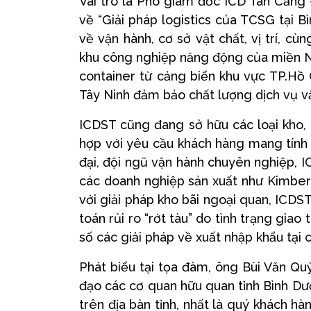
Vai trò là Phó giám đốc ICD Tân Cảng 
về “Giải pháp logistics của TCSG tại 
về vận hành, cơ sở vật chất, vị trí, c
khu công nghiệp năng động của miền Nam
container từ cảng biển khu vực TP.Hồ 
Tây Ninh đảm bảo chất lượng dịch vụ vậ
ICDST cũng đang sở hữu các loại kho, 
hợp với yêu cầu khách hàng mang tính 
đại, đội ngũ vận hành chuyên nghiệp, 
các doanh nghiệp sản xuất như Kimber
với giải pháp kho bãi ngoại quan, ICDST
toán rủi ro “rớt tàu” do tình trạng gia
số các giải pháp về xuất nhập khẩu tạ
Phát biểu tại tọa đàm, ông Bùi Văn Q
đạo các cơ quan hữu quan tỉnh Bình Dư
trên địa bàn tỉnh, nhất là quý khách hàn