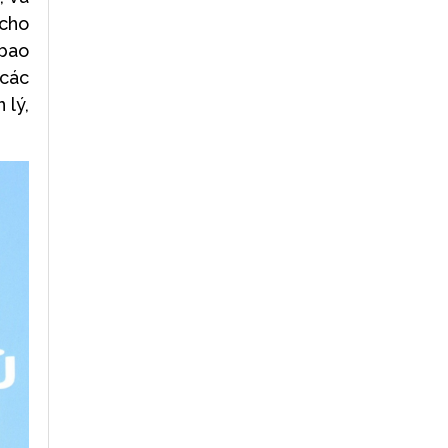
 cho
 bao
 các
 lý,