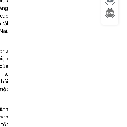
hiệu
năng
 các
 tải
Nai,
 phù
hiện
 của
 ra,
 bài
 một
lãnh
viên
 tốt