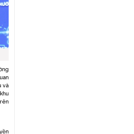
ường
quan
u và
 khu
trên
yền