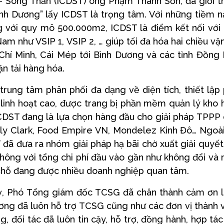
- Sóng Thần (ICDST) ông Phạm Thanh Sơn, đã giới t
Bình Dương” lấy ICDST là trọng tâm. Với những tiềm 
ùng với quy mô 500.000m2, ICDST là điểm kết nối với
 như VSIP 1, VSIP 2, … giúp tối đa hóa hai chiều vận
Chí Minh, Cái Mép tới Bình Dương và các tỉnh Đồng 
n tải hàng hóa.
trung tâm phân phối đa dạng về diện tích, thiết lập
linh hoạt cao, được trang bị phần mềm quản lý kho 
ICDST đang là lựa chọn hàng đầu cho giải pháp TPPP
ly Clark, Food Empire VN, Mondelez Kinh Đô… Ngoài
 đã đưa ra nhóm giải pháp hạ bãi chờ xuất giải quyết
o thông với tổng chi phí đầu vào gần như không đổi và
i chỗ đang được nhiều doanh nghiệp quan tâm.
uỳ, Phó Tổng giám đốc TCSG đã chân thành cảm ơn 
ơng đã luôn hỗ trợ TCSG cũng như các đơn vị thành 
g, đối tác đã luôn tin cậy, hỗ trợ, đồng hành, hợp tác